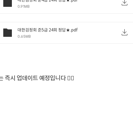
대한검정회 준4급 24회 정답★.pdf
0.91MB
대한검정회 준5급 24회 정답★.pdf
0.65MB
하는 즉시 업데이트 예정입니다 🙆‍♀️