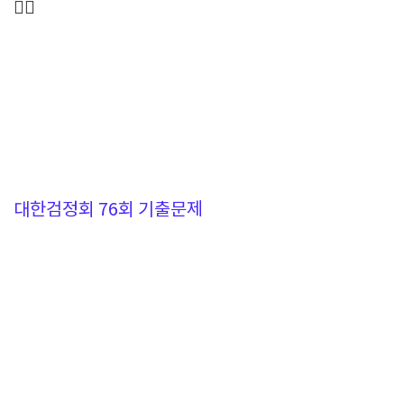
🙆‍♀️
대한검정회 76회 기출문제